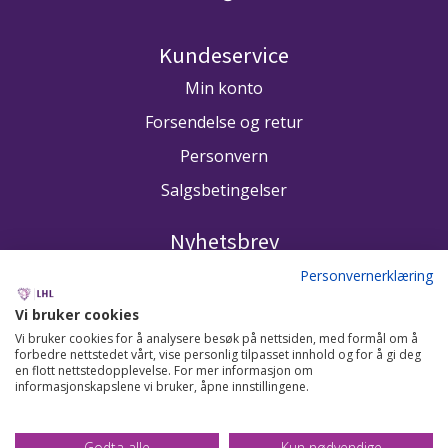
Kundeservice
Min konto
Forsendelse og retur
Personvern
Salgsbetingelser
Nyhetsbrev
Få nyhetsbrev fra LHL
Personvernerklæring
Vi bruker cookies
Abonner på nyhetsbrev
Vi bruker cookies for å analysere besøk på nettsiden, med formål om å
forbedre nettstedet vårt, vise personlig tilpasset innhold og for å gi deg
en flott nettstedopplevelse. For mer informasjon om
informasjonskapslene vi bruker, åpne innstillingene.
Godta alle
Kun nødvendige