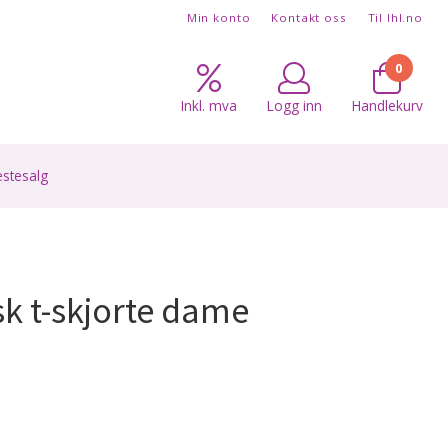
Min konto
Kontakt oss
Til lhl.no
0
Inkl. mva
Logg inn
Handlekurv
estesalg
sk t-skjorte dame