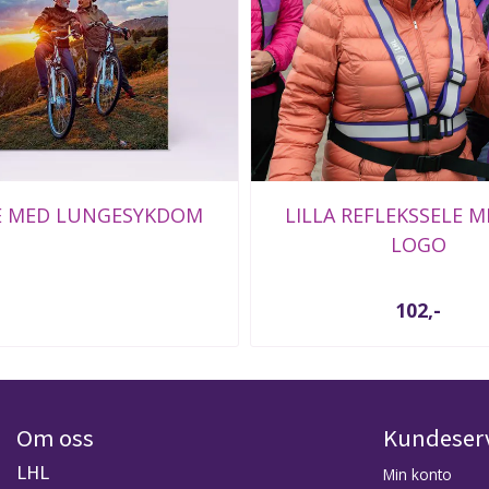
E MED LUNGESYKDOM
LILLA REFLEKSSELE M
LOGO
102,-
Om oss
Kundeser
LHL
Min konto