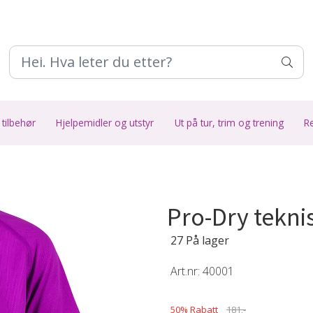
 tilbehør
Hjelpemidler og utstyr
Ut på tur, trim og trening
R
Pro-Dry tekni
27 På lager
Art.nr:
40001
50% Rabatt
181,-