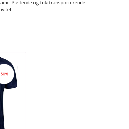
l dame. Pustende og fukttransporterende
ivitet.
-50%