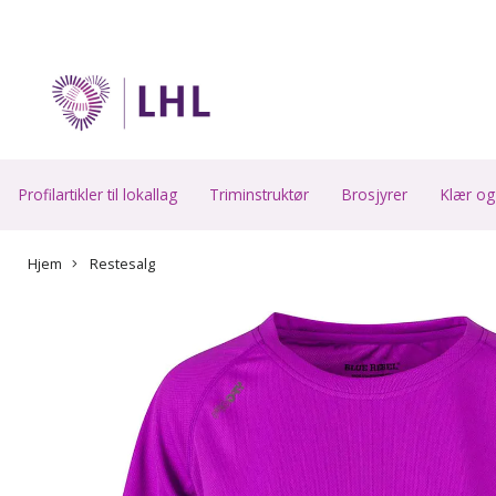
Profilartikler til lokallag
Triminstruktør
Brosjyrer
Klær og
Hjem
Restesalg