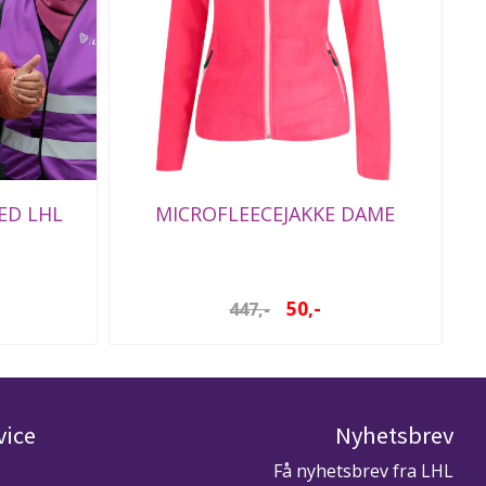
ED LHL
MICROFLEECEJAKKE DAME
50,-
447,-
vice
Nyhetsbrev
Få nyhetsbrev fra LHL