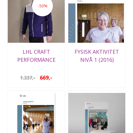
-50%
LHL CRAFT
FYSISK AKTIVITET
PERFORMANCE
NIVÅ 1 (2016)
JAKKE HERRE
669,-
1.337,-