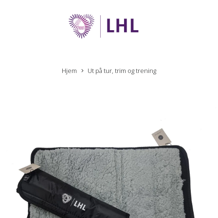
Hjem
Ut på tur, trim og trening