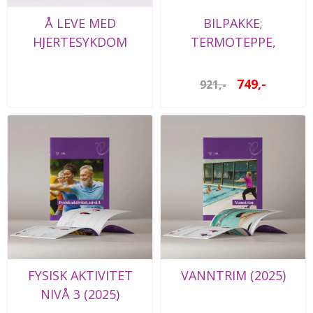
Å LEVE MED
BILPAKKE;
HJERTESYKDOM
TERMOTEPPE,
NØDHAMMER OG
LED HODELYKT
749,-
921,-
FYSISK AKTIVITET
VANNTRIM (2025)
NIVÅ 3 (2025)