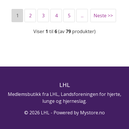
1
2
3
4
5
...
Neste >>
Viser
1
til
6
(av
79
produkter)
LHL
Medlemsbutikk fra LHL, Landsforeningen for hjerte,
lunge og hjerneslag.
© 2026 LHL - Powered by
Mystore.no